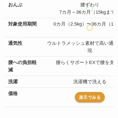
おんぶ
腰ずわり
7カ月～36カ月（15kgまで
対象使用期間
0カ月（2.5kg）〜36カ月（15
通気性
ウルトラメッシュ素材で高い通
現
腰への負担軽
腰らくサポートEXで腰を支
減
洗濯
洗濯機で洗える
価格
楽天でみる