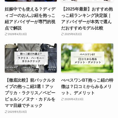
妊娠中でも使える？ディデ
【2025年最新】おすすめ抱
ィゴーのおんぶ紐を抱っこ
っこ紐ランキング決定版｜
紐アドバイザーが専門的視
アドバイザーが本気で選ん
点で解説
だおすすめモデル比較
2026年4月13日
2025年6月2日
【徹底比較】前バックルタ
べべスワンBT抱っこ紐の特
イプの抱っこ紐3選！アッ
徴は？口コミからみるメリ
プリカ・ラクリス／ベビー
ット、デメリット
ビョルン／ヌナ・カドルを
2026年4月13日
ママ目線でチェック
2025年5月15日