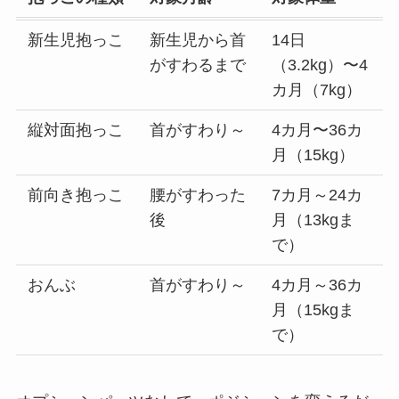
新生児抱っこ
新生児から首
14日
がすわるまで
（3.2kg）〜4
カ月（7kg）
縦対面抱っこ
首がすわり～
4カ月〜36カ
月（15kg）
前向き抱っこ
腰がすわった
7カ月～24カ
後
月（13kgま
で）
おんぶ
首がすわり～
4カ月～36カ
月（15kgま
で）