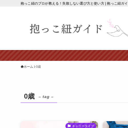
抱っこ紐のプロが教える！失敗しない選び方と使い方 | 抱っこ紐ガ
ホーム
0歳
0歳
– tag –
キャリータイプ