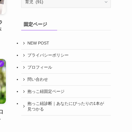
テ
ゴ
リ
ラ
固定ページ
ー
本
NEW POST
プライバシーポリシー
プ
プロフィール
問い合わせ
抱っこ紐固定ページ
抱っこ紐診断｜あなたにぴったりの1本が
見つかる
口
ト