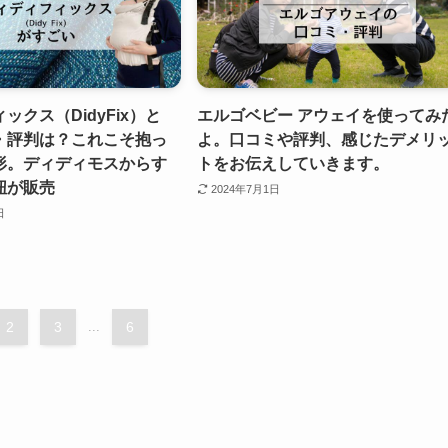
ックス（DidyFix）と
エルゴベビー アウェイを使ってみ
・評判は？これこそ抱っ
よ。口コミや評判、感じたデメリ
形。ディディモスからす
トをお伝えしていきます。
紐が販売
2024年7月1日
日
2
3
...
6