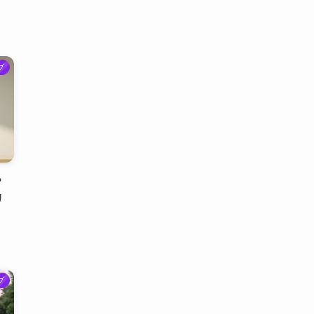
プ
？
リ
プ