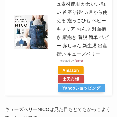
ュ素材使用 かわいい 軽
い 首座り後4ヵ月から使
える 抱っこひも ベビー
キャリア おんぶ 対面抱
き 縦抱き 着脱 簡単 ベビ
ー 赤ちゃん 新生児 出産
祝い キューズベリー
created by
Rinker
Amazon
楽天市場
Yahooショッピング
キューズベリーNICOは見た目もとてもかっこよく