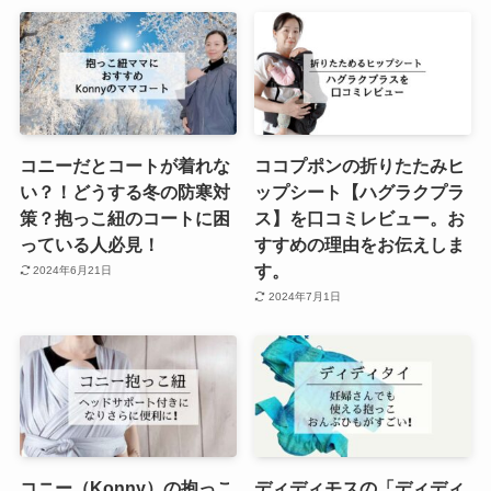
コニーだとコートが着れな
ココプポンの折りたたみヒ
い？！どうする冬の防寒対
ップシート【ハグラクプラ
策？抱っこ紐のコートに困
ス】を口コミレビュー。お
っている人必見！
すすめの理由をお伝えしま
す。
2024年6月21日
2024年7月1日
コニー（Konny）の抱っこ
ディディモスの「ディディ