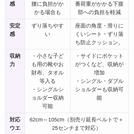
感
腰に負担がか
番荷重がかかる下腹
かる場合も
部への負担を軽減
安定
ずり落ちやす
座面の角度・滑りに
感
い
くいシート・ずり落
ち防止クッション。
収納
・小さな子ど
・サイドにポケット
力
も用の靴やお
がつくなど、収納が
財布、タオル
増加
等入る
・シングル・ダブル
・シングルシ
ショルダーも収納可
ョルダー収納
能
可能
対応
62cm～105cm（別売り延長ベルトで＋
ウエ
25センチまで対応）