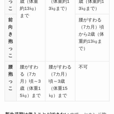
っ
歳（体重
（体重約1
歳（体重約1
こ
約13㎏）
3㎏まで）
3㎏まで）
まで
前
腰がすわる
向
（7カ月）頃
き
から2歳（体
抱
重約13㎏ま
っ
で）
こ
腰
腰がすわ
腰がすわる
不可
抱
る（7カ
（7カ月）
っ
月）頃～3
頃～3歳
こ
歳（体重1
（体重15
5㎏）まで
㎏）まで