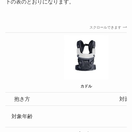
下の表のとおりになります。
スクロールできます
カドル
抱き方
対面
対象年齢