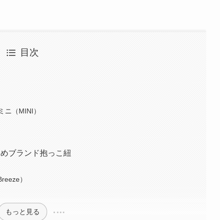
目次
選
ニ（MINI）
すめブランド抱っこ紐
eeze）
もっと見る