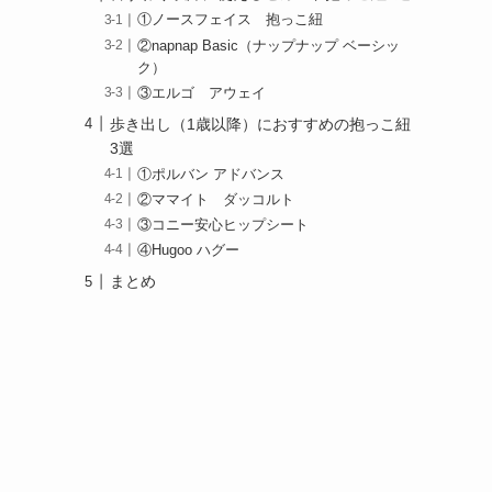
①ノースフェイス 抱っこ紐
②napnap Basic（ナップナップ ベーシッ
ク）
③エルゴ アウェイ
歩き出し（1歳以降）におすすめの抱っこ紐
3選
①ポルバン アドバンス
②ママイト ダッコルト
③コニー安心ヒップシート
④Hugoo ハグー
まとめ