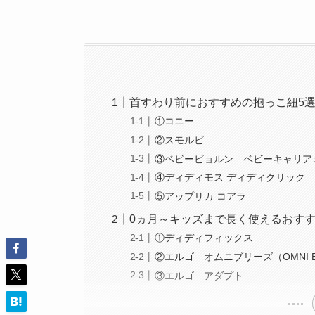
首すわり前におすすめの抱っこ紐5
①コニー
②スモルビ
③ベビービョルン ベビーキャリアミ
④ディディモス ディディクリック
⑤アップリカ コアラ
0ヵ月～キッズまで長く使えるおす
①ディディフィックス
②エルゴ オムニブリーズ（OMNI Br
③エルゴ アダプト