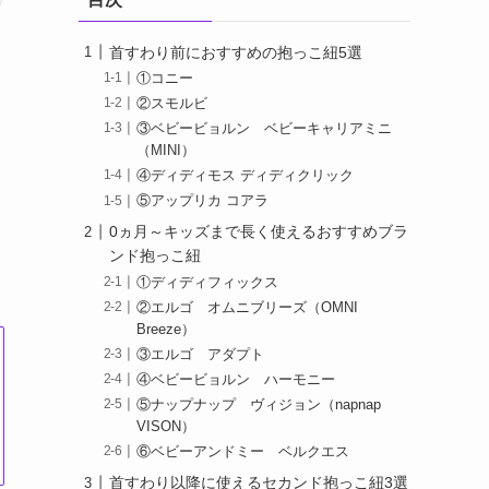
首すわり前におすすめの抱っこ紐5選
①コニー
②スモルビ
③ベビービョルン ベビーキャリアミニ
（MINI）
④ディディモス ディディクリック
⑤アップリカ コアラ
0ヵ月～キッズまで長く使えるおすすめブラ
ンド抱っこ紐
①ディディフィックス
②エルゴ オムニブリーズ（OMNI
Breeze）
③エルゴ アダプト
④ベビービョルン ハーモニー
⑤ナップナップ ヴィジョン（napnap
VISON）
⑥ベビーアンドミー ベルクエス
首すわり以降に使えるセカンド抱っこ紐3選